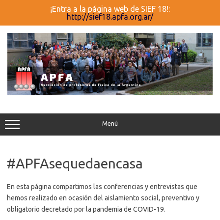
¡Entra a la página web de SIEF 18!:
http://sief18.apfa.org.ar/
Saltar
al
contenido
Menú
#APFAsequedaencasa
En esta página compartimos las conferencias y entrevistas que
hemos realizado en ocasión del aislamiento social, preventivo y
obligatorio decretado por la pandemia de COVID-19.