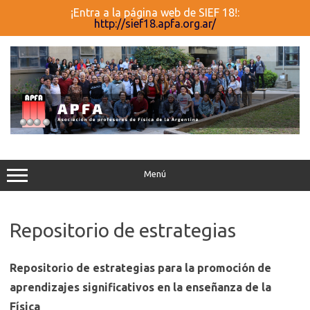
¡Entra a la página web de SIEF 18!:
http://sief18.apfa.org.ar/
Saltar
al
contenido
Menú
Repositorio de estrategias
Repositorio de estrategias para la promoción de
aprendizajes significativos en la enseñanza de la
Física