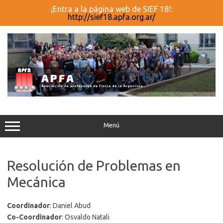
¡Entra a la página web de SIEF 18!:
http://sief18.apfa.org.ar/
Saltar
al
contenido
Menú
Resolución de Problemas en
Mecánica
Coordinador
: Daniel Abud
Co-Coordinador
: Osvaldo Natali