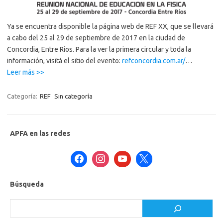
Ya se encuentra disponible la página web de REF XX, que se llevará
a cabo del 25 al 29 de septiembre de 2017 en la ciudad de
Concordia, Entre Ríos. Para la ver la primera circular y toda la
información, visitá el sitio del evento:
refconcordia.com.ar/
…
“Página
Leer más >>
Web
y
Categoría:
REF
Sin categoría
1ra
Circular
de
APFA en las redes
REF
XX!”
Búsqueda
Buscar