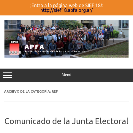
¡Entra a la página web de SIEF 18!:
http://sief18.apfa.org.ar/
Saltar
al
contenido
Menú
ARCHIVO DE LA CATEGORÍA:
REF
Comunicado de la Junta Electoral