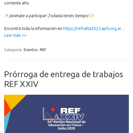
corriente año.
¡Animate a participar! ¡Todavía tenés tiempo!
Encontrá toda la información en
https://refsalta2025.apfa.org.ar
…
“Nueva
Leer más >>
prórroga
para
Categoría:
Eventos
REF
la
presentación
de
Prórroga de entrega de trabajos
trabajos,
REF XXIV
experiencias
y
dispositivos”