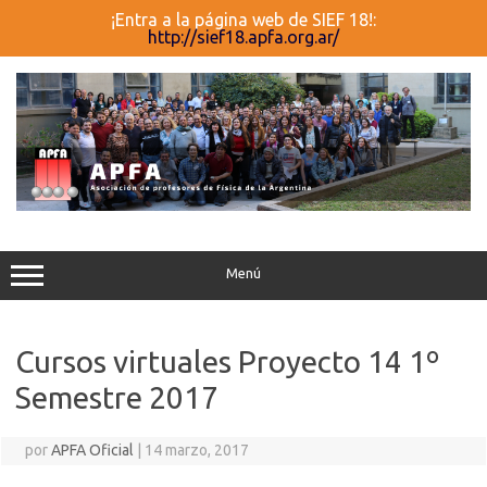
¡Entra a la página web de SIEF 18!:
http://sief18.apfa.org.ar/
Saltar
al
contenido
Menú
Cursos virtuales Proyecto 14 1º
Semestre 2017
por
APFA Oficial
|
14 marzo, 2017