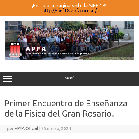
¡Entra a la página web de SIEF 18!:
http://sief18.apfa.org.ar/
Saltar
al
contenido
Menú
Primer Encuentro de Enseñanza
de la Física del Gran Rosario.
por
APFA Oficial
|
25 marzo, 2024